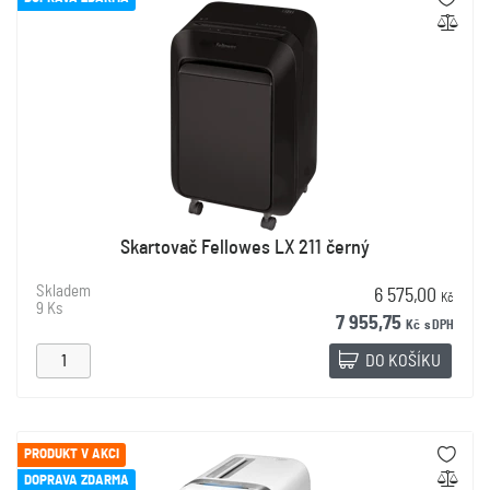
Skartovač Fellowes LX 211 černý
Skladem
6 575,00
Kč
9 Ks
7 955,75
Kč
s DPH
DO KOŠÍKU
PRODUKT V AKCI
DOPRAVA ZDARMA