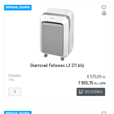
DOPRAVA ZDARMA
Skartovač Fellowes LX 211 bílý
Skladem
6 575,00
Kč
1 Ks
7 955,75
Kč
s DPH
DO KOŠÍKU
DOPRAVA ZDARMA