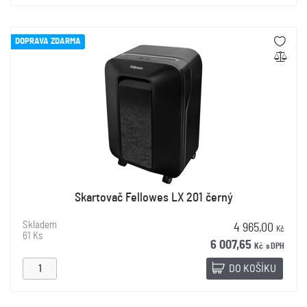
DOPRAVA ZDARMA
Skartovač Fellowes LX 201 černý
Skladem
4 965,00
Kč
61 Ks
6 007,65
Kč
s DPH
DO KOŠÍKU