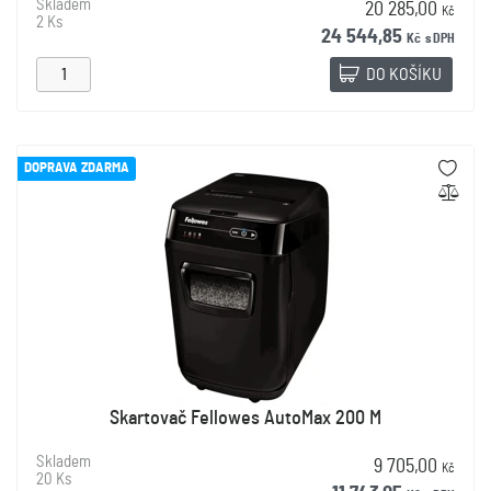
Skladem
20 285,00
Kč
2 Ks
24 544,85
Kč
s DPH
DO KOŠÍKU
DOPRAVA ZDARMA
Skartovač Fellowes AutoMax 200 M
Skladem
9 705,00
Kč
20 Ks