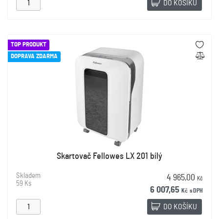
DO KOŠÍKU
TOP PRODUKT
DOPRAVA ZDARMA
Skartovač Fellowes LX 201 bílý
Skladem
4 965,00
Kč
59 Ks
6 007,65
Kč
s DPH
DO KOŠÍKU