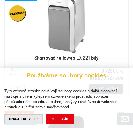
Skartovač Fellowes LX 221 bílý
Skladem
8 725,00
Kč
Používáme soubory cookies
19 Ks
10 557,25
Kč
s DPH
DO KOŠÍKU
Tyto webové stránky používají soubory cookies a další sledovací
nástroje s cílem vylepšení uživatelského prostředí, zobrazení
přizpůsobeného obsahu a reklam, analýzy návštěvnosti webových
stránek a zjištění zdroje návštěvnosti.
PRODUKT V AKCI
UPRAVIT PŘEDVOLBY
SOUHLASÍM
DOPRAVA ZDARMA