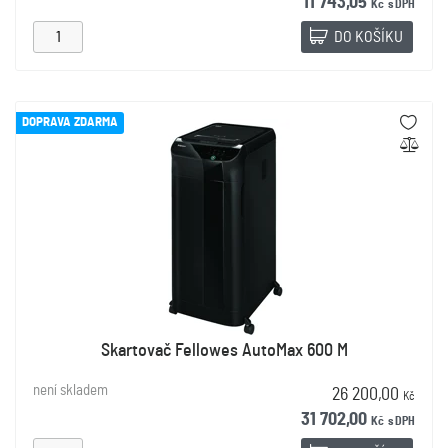
11 743,05
Kč
s DPH
DO KOŠÍKU
DOPRAVA ZDARMA
Skartovač Fellowes AutoMax 600 M
není skladem
26 200,00
Kč
31 702,00
Kč
s DPH