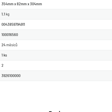
354mm x 82mm x 304mm
1.1
kg
0043859794911
100016560
24
měsíců
1 ks
2
3926100000