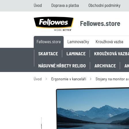
Úvod
Doprava a platba
Obchodní podmínky
Fellowes.store
Fellowes.store
Laminovačky
Kroužková vazba
SKARTACE
LAMINACE
KROUŽKOVÁ VAZB
NÁSUVNÉ HŘBETY RELIDO
ARCHIVACE
A
Úvod
Ergonomie v kanceláři
Stojany na monitor a