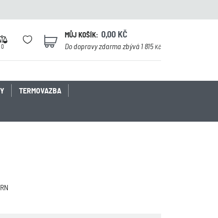
0,00
KČ
MŮJ KOŠÍK:
0
Do dopravy zdarma zbývá 1 815
0
Kč
KY
TERMOVAZBA
BRN