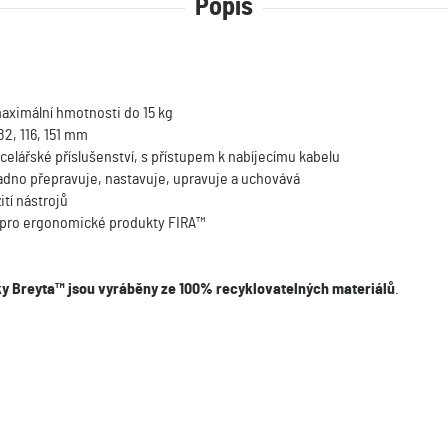
Popis
aximální hmotnosti do 15 kg
82, 116, 151 mm
celářské příslušenství, s přístupem k nabíjecímu kabelu
adno přepravuje, nastavuje, upravuje a uchovává
tí nástrojů
 pro ergonomické produkty FIRA™
y Breyta™ jsou vyráběny ze 100% recyklovatelných materiálů
.