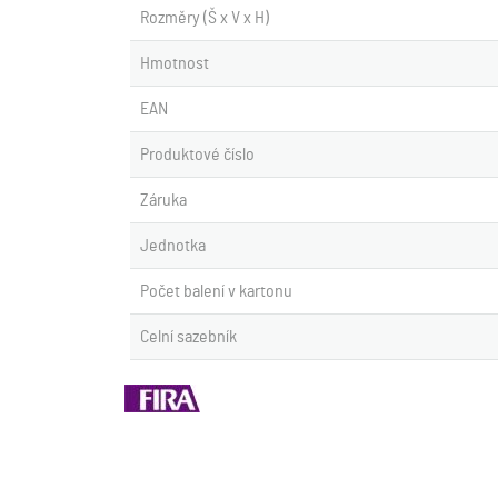
Rozměry (Š x V x H)
Hmotnost
EAN
Produktové číslo
Záruka
Jednotka
Počet balení v kartonu
Celní sazebník