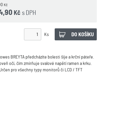
00
Kč
4,90
s DPH
Kč
Ks
owes BREYTA předcházíte bolesti šíje a krční páteře.
veň očí, čím zmírňuje svalové napětí ramen a krku.
Určen pro všechny typy monitorů či LCD / TFT