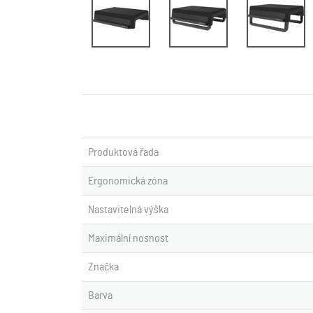
Produktová řada
Ergonomická zóna
Nastavitelná výška
Maximální nosnost
Značka
Barva