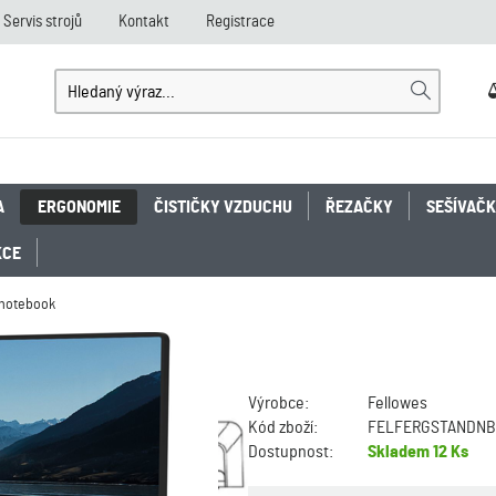
Servis strojů
Kontakt
Registrace
A
ERGONOMIE
ČISTIČKY VZDUCHU
ŘEZAČKY
SEŠÍVAČ
KCE
 notebook
Výrobce:
Fellowes
Kód zboží:
FELFERGSTANDN
Dostupnost:
Skladem
12 Ks