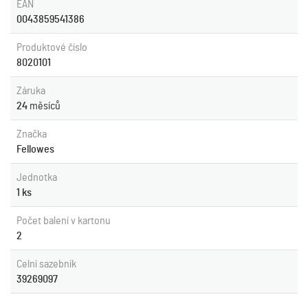
EAN
0043859541386
Produktové číslo
8020101
Záruka
24
měsíců
Značka
Fellowes
Jednotka
1 ks
Počet balení v kartonu
2
Celní sazebník
39269097