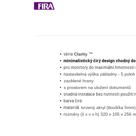
• série
Clarity ™
•
minimalistický čirý design vhodný do
• pro monitory do maximální hmotnosti 
• n
astavitelná výška základny - 5 po
• zaoblené hrany
• s prostorem na uložení dokumentů
• snadná instalace bez nutnosti použití 
• barva čirá
• materiál
tvrzený akryl (tloušťka 5mm)
• r
ozměry (š x v x h)
320 x 105 x 256 