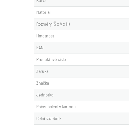
Barva
Materiál
Rozměry (Š x V x H)
Hmotnost
EAN
Produktové číslo
Záruka
Značka
Jednotka
Počet balení v kartonu
Celní sazebník