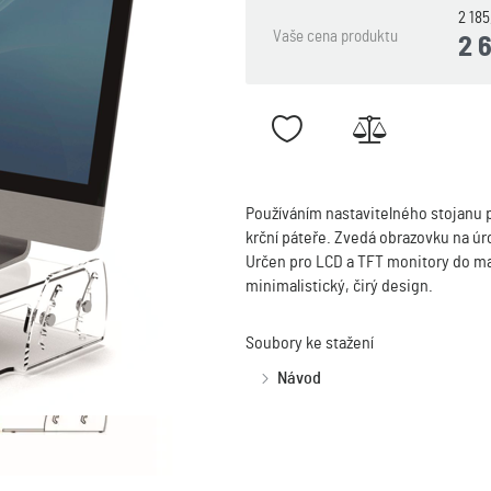
2 18
Vaše cena produktu
2 
Používáním nastavitelného stojanu po
krční páteře. Zvedá obrazovku na úr
Určen pro LCD a TFT monitory do max
minimalistický, čirý design.
Soubory ke stažení
Návod