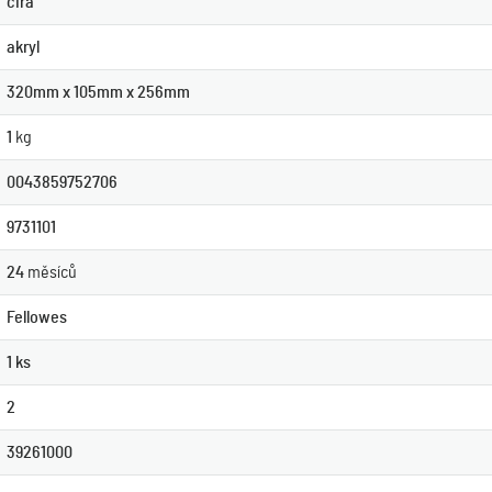
čirá
akryl
320mm x 105mm x 256mm
1
kg
0043859752706
9731101
24
měsíců
Fellowes
1 ks
2
39261000