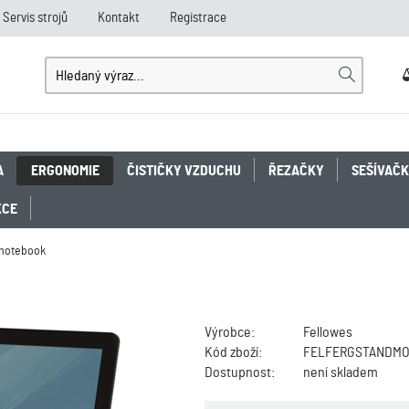
Servis strojů
Kontakt
Registrace
A
ERGONOMIE
ČISTIČKY VZDUCHU
ŘEZAČKY
SEŠÍVAČ
KCE
 notebook
Výrobce:
Fellowes
Kód zboží:
FELFERGSTANDMO
Dostupnost:
není skladem