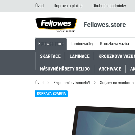
Úvod
Doprava a platba
Obchodní podmínky
Fellowes.store
Fellowes.store
Laminovačky
Kroužková vazba
SKARTACE
LAMINACE
KROUŽKOVÁ VAZB
NÁSUVNÉ HŘBETY RELIDO
ARCHIVACE
A
Úvod
Ergonomie v kanceláři
Stojany na monitor a
DOPRAVA ZDARMA