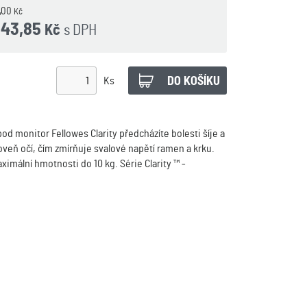
5,00
Kč
643,85
s DPH
Kč
Ks
d monitor Fellowes Clarity předcházíte bolesti šíje a
oveň očí, čím zmírňuje svalové napětí ramen a krku.
imální hmotnosti do 10 kg. Série Clarity ™ -