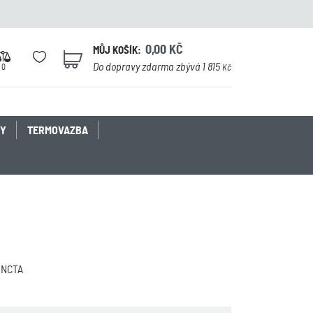
0,00
KČ
MŮJ KOŠÍK:
0
Do dopravy zdarma zbývá 1 815
0
Kč
KY
TERMOVAZBA
NCTA