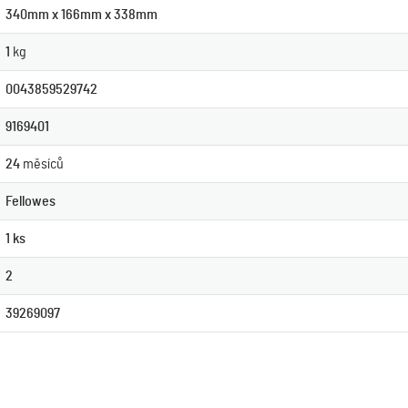
340mm x 166mm x 338mm
1
kg
0043859529742
9169401
24
měsíců
Fellowes
1 ks
2
39269097