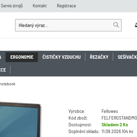
Servis strojů
Kontakt
Registrace
A
ERGONOMIE
ČISTIČKY VZDUCHU
ŘEZAČKY
SEŠÍVAČ
KCE
 notebook
Výrobce:
Fellowes
Kód zboží:
FELFERGSTANDM
Dostupnost:
Skladem
2 Ks
Doplnění skladu:
11.09.2026 104 ks