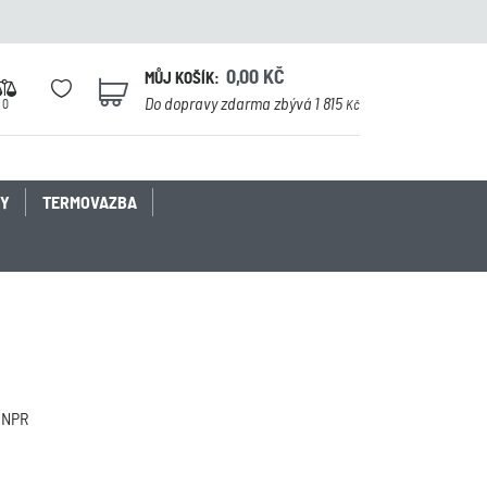
0,00
KČ
MŮJ KOŠÍK:
0
Do dopravy zdarma zbývá 1 815
0
Kč
KY
TERMOVAZBA
ONPR