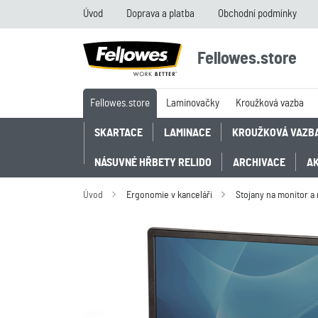
Úvod
Doprava a platba
Obchodní podmínky
Fellowes.store
Fellowes.store
Laminovačky
Kroužková vazba
SKARTACE
LAMINACE
KROUŽKOVÁ VAZB
NÁSUVNÉ HŘBETY RELIDO
ARCHIVACE
A
Úvod
Ergonomie v kanceláři
Stojany na monitor a