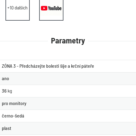
+10 dalších
Parametry
ZÓNA 3 - Předcházejte bolesti šíje a krční páteře
ano
36
kg
pro monitory
černo-šedá
plast