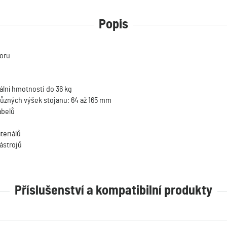
Popis
toru
ální hmotnosti do 36 kg
 různých výšek stojanu: 64 až 165 mm
abelů
teriálů
nástrojů
Příslušenství a kompatibilní produkty