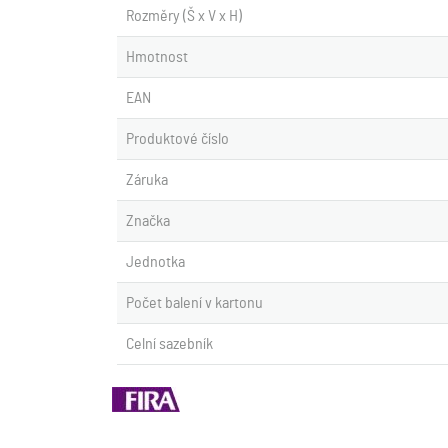
Rozměry (Š x V x H)
Hmotnost
EAN
Produktové číslo
Záruka
Značka
Jednotka
Počet balení v kartonu
Celní sazebník