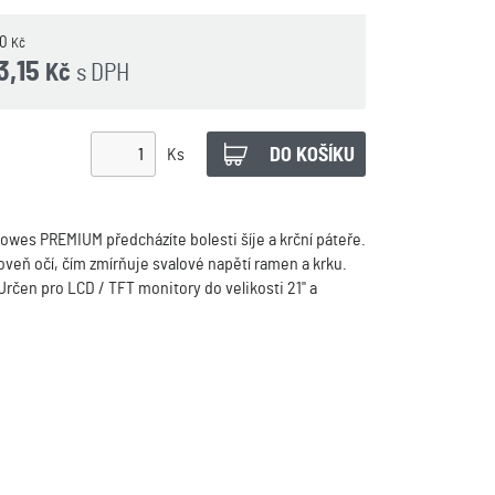
00
Kč
3,15
s DPH
Kč
Ks
owes PREMIUM předcházíte bolesti šíje a krční páteře.
veň očí, čím zmírňuje svalové napětí ramen a krku.
rčen pro LCD / TFT monitory do velikosti 21" a