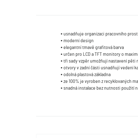
• usnadňuje organizaci pracovního pros
• moderní design
• elegantní tmavě grafitová barva
• určen pro LCD a TFT monitory o maxim
• tři sady vzpěr umožňují nastavení pěti
• otvory v zadní části usnadňují vedení k
• odolná plastová základna
• ze 100% je vyroben z recyklovaných ma
• snadná instalace bez nutnosti použití 